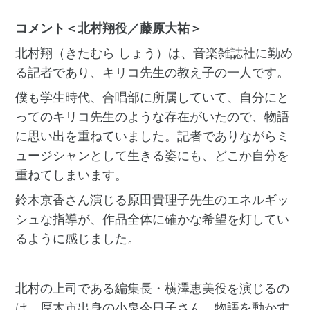
コメント＜北村翔役／藤原⼤祐＞
北村翔（きたむら しょう）は、⾳楽雑誌社に勤め
る記者であり、キリコ先⽣の教え⼦の⼀⼈です。
僕も学⽣時代、合唱部に所属していて、⾃分にと
ってのキリコ先⽣のような存在がいたので、物語
に思い出を重ねていました。記者でありながらミ
ュージシャンとして⽣きる姿にも、どこか⾃分を
重ねてしまいます。
鈴⽊京⾹さん演じる原⽥貴理⼦先⽣のエネルギッ
シュな指導が、作品全体に確かな希望を灯してい
るように感じました。
北村の上司である編集長・横澤恵美役を演じるの
は、厚木市出身の小泉今日子さん。物語を動かす