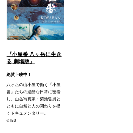
『小屋番 八ヶ岳に生き
る 劇場版』
絶賛上映中！
八ヶ岳の山小屋で働く『小屋
番』たちの過酷な日常に密着
し、山岳写真家・菊池哲男と
ともに自然と人の関わりを描
くドキュメンタリー。
©TBS