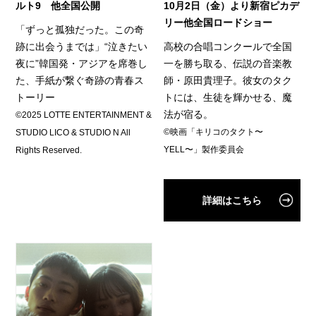
10⽉2⽇（⾦）より新宿ピカデ
ルト9 他全国公開
リー他全国ロードショー
「ずっと孤独だった。この奇
高校の合唱コンクールで全国
跡に出会うまでは」“泣きたい
一を勝ち取る、伝説の音楽教
夜に”韓国発・アジアを席巻し
師・原田貴理子。彼女のタク
た、手紙が繋ぐ奇跡の青春ス
トには、生徒を輝かせる、魔
トーリー
法が宿る。
©2025 LOTTE ENTERTAINMENT &
©映画「キリコのタクト〜
STUDIO LICO & STUDIO N All
YELL〜」製作委員会
Rights Reserved.
詳細はこちら