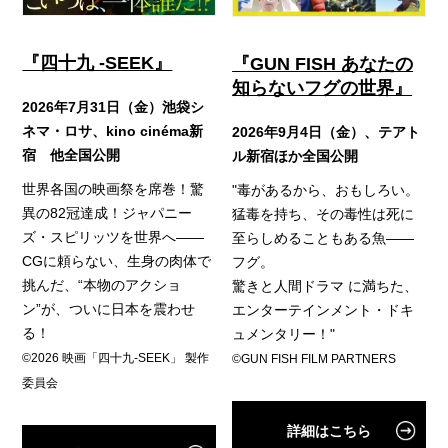
『四十九 -SEEK』
『GUN FISH あなたの
知らないフグの世界』
2026年7月31日（金）池袋シ
ネマ・ロサ、kino cinéma新
2026年9月4日（金）、テアト
宿 他全国公開
ル新宿ほか全国公開
世界各国の映画祭を席巻！驚
"毒があるから、おもしろい。
異の82冠達成！ジャパニー
猛毒を持ち、その毒性は死に
ズ・スピリッツを世界へ――
至らしめることもある魚――
CGに頼らない、生身の肉体で
フグ。
挑んだ、“本物のアクショ
驚きと人間ドラマ に満ちた、
ン”が、ついに日本を震わせ
エンターテインメント・ドキ
る！
ュメンタリー！"
©2026 映画「四十九-SEEK」 製作
©GUN FISH FILM PARTNERS
委員会
詳細はこちら