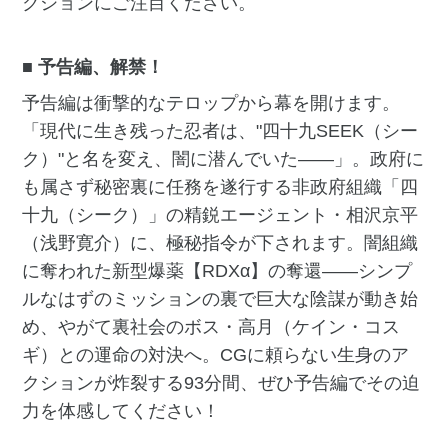
クションにご注目ください。
■ 予告編、解禁！
予告編は衝撃的なテロップから幕を開けます。
「現代に生き残った忍者は、"四十九SEEK（シー
ク）"と名を変え、闇に潜んでいた――」。政府に
も属さず秘密裏に任務を遂行する非政府組織「四
十九（シーク）」の精鋭エージェント・相沢京平
（浅野寛介）に、極秘指令が下されます。闇組織
に奪われた新型爆薬【RDXα】の奪還——シンプ
ルなはずのミッションの裏で巨大な陰謀が動き始
め、やがて裏社会のボス・高月（ケイン・コス
ギ）との運命の対決へ。CGに頼らない生身のア
クションが炸裂する93分間、ぜひ予告編でその迫
力を体感してください！