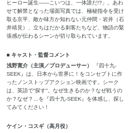
ヒーロー誕生――こいつは、一体誰だ!?」。あわ
せて解禁となった場面写真では、極秘指令を受け
取る京平、敵か味方か知れない元仲間・岩井（石
井靖見）、立ちはだかる刺客たちなど、物語の緊
張感が伝わるシーンが切り取られています。
■ キャスト・監督コメント
浅野寛介（主演／プロデューサー）
『四十九-
SEEK』は、日本から世界に！をコンセプトに作
ったノンストップアクション映画です。シーク
は、英語で"探す"。なぜ生きるのか？なぜ戦うの
か？なぜ？…を『四十九-SEEK』を体感し、探し
てみてください！
ケイン・コスギ（高月役）