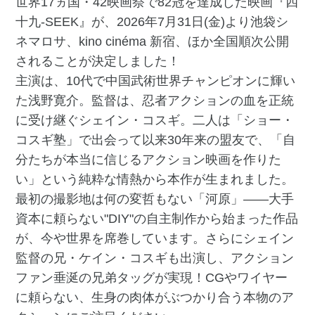
世界17ヵ国・42映画祭で82冠を達成した映画『四
十九-SEEK』が、2026年7月31日(金)より池袋シ
ネマロサ、kino cinéma 新宿、ほか全国順次公開
されることが決定しました！
主演は、10代で中国武術世界チャンピオンに輝い
た浅野寛介。監督は、忍者アクションの血を正統
に受け継ぐシェイン・コスギ。二人は「ショー・
コスギ塾」で出会って以来30年来の盟友で、「自
分たちが本当に信じるアクション映画を作りた
い」という純粋な情熱から本作が生まれました。
最初の撮影地は何の変哲もない「河原」——大手
資本に頼らない"DIY"の自主制作から始まった作品
が、今や世界を席巻しています。さらにシェイン
監督の兄・ケイン・コスギも出演し、アクション
ファン垂涎の兄弟タッグが実現！CGやワイヤー
に頼らない、生身の肉体がぶつかり合う本物のア