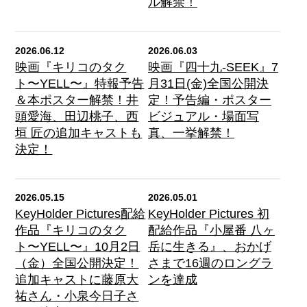
ル解禁！
2026.06.12
2026.06.03
映画『キリコのタク
映画『四十九-SEEK』7
ト〜YELL〜』特報予告
月31日(金)全国公開決
＆本ポスター解禁！井
定！予告編・ポスター
頭愛海、田辺桃子、西
ビジュアル・場面写
垣 匠の追加キャストも
真、一挙解禁！
決定！
2026.05.15
2026.05.01
KeyHolder Pictures配給
KeyHolder Pictures 初
作品『キリコのタク
配給作品『小屋番 八ヶ
ト〜YELL〜』10月2日
岳に生きる』、おかげ
（金）全国公開決定！
さまで16週のロングラ
追加キャストに藤原大
ンを達成
祐さん・小泉今日子さ